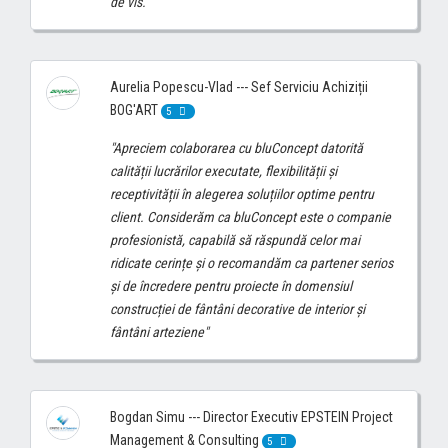
de vis."
Aurelia Popescu-Vlad --- Sef Serviciu Achiziții
BOG'ART
5
"Apreciem colaborarea cu bluConcept datorită
calității lucrărilor executate, flexibilității și
receptivității în alegerea soluțiilor optime pentru
client. Considerăm ca bluConcept este o companie
profesionistă, capabilă să răspundă celor mai
ridicate cerințe și o recomandăm ca partener serios
și de încredere pentru proiecte în domensiul
construcției de fântâni decorative de interior și
fântâni arteziene"
Bogdan Simu --- Director Executiv EPSTEIN Project
Management & Consulting
5