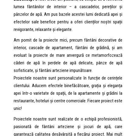
lumea fântânilor de interior – a cascadelor, pereților și
pânzelor de apă. Am pus bazele acestei lumi dedicată apei și
efectelor sale benefice pentru a oferi clienților noștri spații
revigorante, relaxante și elegante.
Am pornit de la proiecte mici, precum fântâni decorative de
interior, cascade de apartament, fântâni de grădină, și am
evoluat la proiecte de mare anvergură ce metamorfozează
căderi de apă în perdele de apă delicate, pânze de apă
sofisticate, și fântâni arteziene impunătoare.
Proiectele noastre sunt personalizate în funcție de cerințele
clientului. Aducem efectele binefăcătoare, grația și eleganța
apei într-o varietate de spații, de la apartamente și grădini la
restaurante, hoteluri și centre comerciale. Fiecare proiect este
unic!
Proiectele noastre sunt realizate de o echipă profesionistă,
pasionată de fântâni arteziene și jocuri de apă, care
garantează calitatea desăvârșită a fiecărui proiect. Mai mult