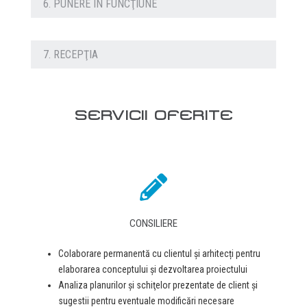
6. PUNERE ÎN FUNCŢIUNE
7. RECEPŢIA
SERVICII OFERITE
CONSILIERE
Colaborare permanentă cu clientul și arhitecți pentru
elaborarea conceptului şi dezvoltarea proiectului
Analiza planurilor şi schiţelor prezentate de client şi
sugestii pentru eventuale modificări necesare