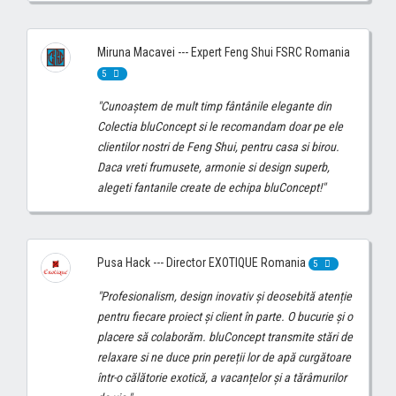
Miruna Macavei --- Expert Feng Shui FSRC Romania
5
"Cunoaștem de mult timp fântânile elegante din
Colectia bluConcept si le recomandam doar pe ele
clientilor nostri de Feng Shui, pentru casa si birou.
Daca vreti frumusete, armonie si design superb,
alegeti fantanile create de echipa bluConcept!"
Pusa Hack --- Director EXOTIQUE Romania
5
"Profesionalism, design inovativ și deosebită atenție
pentru fiecare proiect și client în parte. O bucurie și o
placere să colaborăm. bluConcept transmite stări de
relaxare si ne duce prin pereții lor de apă curgătoare
într-o călătorie exotică, a vacanțelor și a tărâmurilor