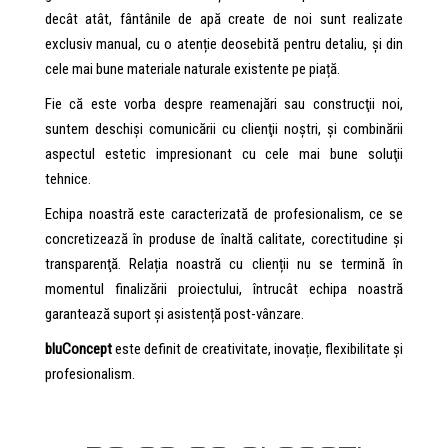
decât atât, fântânile de apă create de noi sunt realizate
exclusiv manual, cu o atenție deosebită pentru detaliu, și din
cele mai bune materiale naturale existente pe piață.
Fie că este vorba despre reamenajări sau construcţii noi,
suntem deschişi comunicării cu clienţii noştri, şi combinării
aspectul estetic impresionant cu cele mai bune soluţii
tehnice.
Echipa noastră este caracterizată de profesionalism, ce se
concretizează în produse de înaltă calitate, corectitudine şi
transparenţă. Relația noastră cu clienții nu se termină în
momentul finalizării proiectului, întrucât echipa noastră
garantează suport și asistență post-vânzare.
bluConcept
este definit de creativitate, inovație, flexibilitate și
profesionalism.