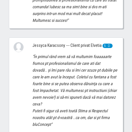
comanda! Iubesc sa ma simt bine si dvs m-ati
surprins intr-un mod mai mult decat placut!
Multumesc si succes!"
Jessyca Karacsony --- Client privat Elvetia
5
"În primul rând vrem să vă multumim foaaaaarte
frumos pt profesionalismul de care ati dat
dovadă.. și îmi pare rău si îmi cer scuze pt dubiile pe
care le-am avut la început. Coletul cu fantana a fost
foarte bine si se putea observa dăruinţa cu care a
fost împachetat. Vă multumesc pt instructiuni (chiar
avem nevoie!) si să-mi spuneti dacă vă mai datorez
ceva?
Puteti fi sigur că aveti toată Stima si Respectul
noastru atât pt d-voastră ..ca om, dar si pt firma
bluConcept"