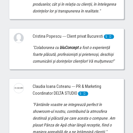
produselor, cât și în relația cu clienții, în întelegerea
dorințelor lor și transpunerea în realitate."
Cristina Popescu --- Client privat Bucuresti
5
"Colaborarea cu
bluConcept
a fost o experiență
foarte plăcută, profesioniști și prietenoși, deschiși
comunicării și dorințelor clienților! Vă mulțumesc!"
Claudia Ioana Coteanu --- PR & Marketing
Coordinator DELTA STUDIO
5
"Fântânile voastre se integrează perfect în
showroom-ul nostru, contribuind la atmosfera
destinsă și plăcută pe care acesta o compune. Am
plasat Pânza de Apă chiar lângă receptie, fiind o
maniera agreabilă de a ne întâmpină clienții."