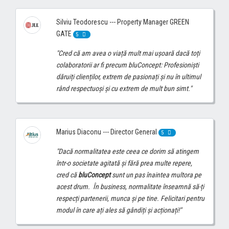
Silviu Teodorescu --- Property Manager GREEN
GATE
5
"Cred că am avea o viață mult mai ușoară dacă toți
colaboratorii ar fi precum bluConcept: Profesioniști
dăruiți clienților, extrem de pasionați și nu în ultimul
rând respectuoși și cu extrem de mult bun simt."
Marius Diaconu --- Director General
5
"Dacă normalitatea este ceea ce dorim să atingem
într-o societate agitată și fără prea multe repere,
cred că
bluConcept
sunt un pas înaintea multora pe
acest drum. În business, normalitate înseamnă să-ți
respecți partenerii, munca și pe tine. Felicitari pentru
modul în care ați ales să gândiți și acționați!"