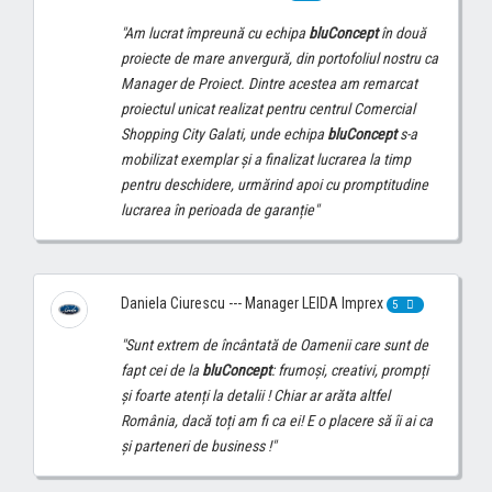
"Am lucrat împreună cu echipa
bluConcept
în două
proiecte de mare anvergură, din portofoliul nostru ca
Manager de Proiect. Dintre acestea am remarcat
proiectul unicat realizat pentru centrul Comercial
Shopping City Galati, unde echipa
bluConcept
s-a
mobilizat exemplar și a finalizat lucrarea la timp
pentru deschidere, urmărind apoi cu promptitudine
lucrarea în perioada de garanție"
Daniela Ciurescu --- Manager LEIDA Imprex
5
"Sunt extrem de încântată de Oamenii care sunt de
fapt cei de la
bluConcept
: frumoși, creativi, prompți
și foarte atenți la detalii ! Chiar ar arăta altfel
România, dacă toți am fi ca ei! E o placere să îi ai ca
și parteneri de business !"