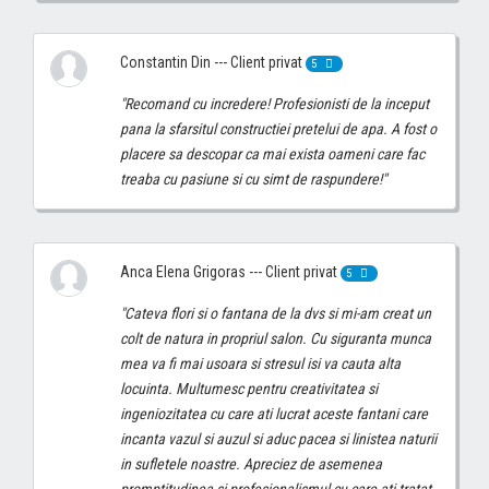
Constantin Din --- Client privat
5
"Recomand cu incredere! Profesionisti de la inceput
pana la sfarsitul constructiei pretelui de apa. A fost o
placere sa descopar ca mai exista oameni care fac
treaba cu pasiune si cu simt de raspundere!"
Anca Elena Grigoras --- Client privat
5
"Cateva flori si o fantana de la dvs si mi-am creat un
colt de natura in propriul salon. Cu siguranta munca
mea va fi mai usoara si stresul isi va cauta alta
locuinta. Multumesc pentru creativitatea si
ingeniozitatea cu care ati lucrat aceste fantani care
incanta vazul si auzul si aduc pacea si linistea naturii
in sufletele noastre. Apreciez de asemenea
promptitudinea si profesionalismul cu care ati tratat