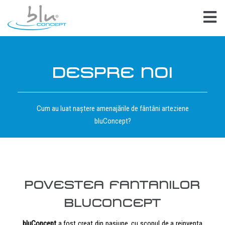
DESPRE NOI
Cum au luat naștere amenajările de fântâni arteziene
bluConcept?
POVESTEA FANTANILOR
BLUCONCEPT
bluConcept
a fost creat din pasiune, cu scopul de a reinventa