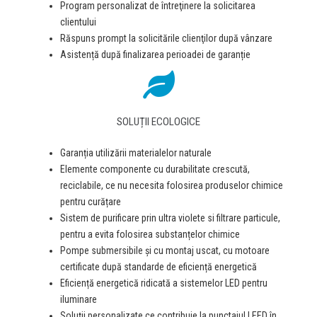
Program personalizat de întreţinere la solicitarea
clientului
Răspuns prompt la solicitările clienţilor după vânzare
Asistență după finalizarea perioadei de garanție
SOLUȚII ECOLOGICE
Garanția utilizării materialelor naturale
Elemente componente cu durabilitate crescută,
reciclabile, ce nu necesita folosirea produselor chimice
pentru curățare
Sistem de purificare prin ultra violete si filtrare particule,
pentru a evita folosirea substanțelor chimice
Pompe submersibile și cu montaj uscat, cu motoare
certificate după standarde de eficiență energetică
Eficiență energetică ridicată a sistemelor LED pentru
iluminare
Soluții personalizate ce contribuie la punctajul LEED în