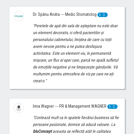
Dr. Spânu Andra --- Medic Stomatolog
5
"Peretele de apă din sala de așteptare nu este doar
un element decorativ, ci oferă pacientilor și
personalului cabinetului, liniștea de care cu toții
avem nevoie pentru a ne putea desfașura
activitatea. Este un element viu, în permanentă
mișcare, un flux al apei care, parcă ne spală sufletul
de emoțiile negative și ne limpezește gândurile. Vă
multumim pentru atmosfera de vis pe care ne-ați
creat-o."
Irina Wagner --- PR & Management WAGNER
5
"Contează mult ca în spatele fiecărui business să fie
persoane pasionate, dornice să aducă valoare. La
bluConcept
aceasta se reflectă atât în calitatea