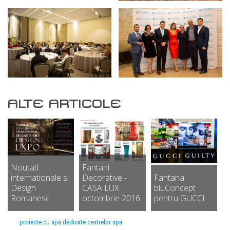
ALTE ARTICOLE
Noutati
Fantani
internationale si
Decorative -
Fantana
Design
CASA LUX
bluConcept
Romanesc
octombrie 2016
pentru GUCCI
proiecte cu apa dedicate centrelor spa