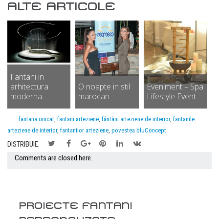
ALTE ARTICOLE
Fantani in
arhitectura
O noapte in stil
Eveniment – Spa
moderna
marocan
Lifestyle Event
fantana unicat
,
fantani arteziene
,
fântâni arteziene de interior
,
fantanile
arteziene de interior
,
fantanilor arteziene
,
povestea bluConcept
DISTRIBUIE:
Comments are closed here.
PROIECTE FANTANI