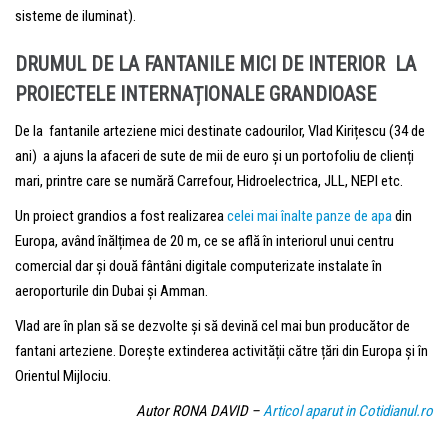
sisteme de iluminat).
DRUMUL DE LA FANTANILE MICI DE INTERIOR LA
PROIECTELE INTERNAȚIONALE GRANDIOASE
De la fantanile arteziene mici destinate cadourilor, Vlad Kirițescu (34 de
ani) a ajuns la afaceri de sute de mii de euro și un portofoliu de clienți
mari, printre care se numără Carrefour, Hidroelectrica, JLL, NEPI etc.
Un proiect grandios a fost realizarea
celei mai înalte panze de apa
din
Europa, având înălțimea de 20 m, ce se află în interiorul unui centru
comercial dar și două fântâni digitale computerizate instalate în
aeroporturile din Dubai și Amman.
Vlad are în plan să se dezvolte și să devină cel mai bun producător de
fantani arteziene. Dorește extinderea activității către țări din Europa și în
Orientul Mijlociu.
Autor RONA DAVID –
Articol aparut in Cotidianul.ro