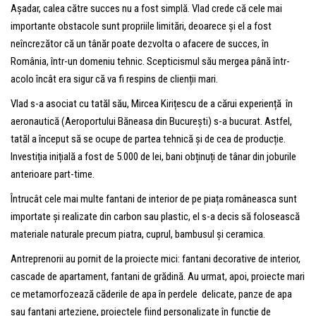
Așadar, calea către succes nu a fost simplă. Vlad crede că cele mai
importante obstacole sunt propriile limitări, deoarece și el a fost
neîncrezător că un tânăr poate dezvolta o afacere de succes, în
România, într-un domeniu tehnic. Scepticismul său mergea până într-
acolo încât era sigur că va fi respins de clienții mari.
Vlad s-a asociat cu tatăl său, Mircea Kirițescu de a cărui experiență în
aeronautică (Aeroportului Băneasa din București) s-a bucurat. Astfel,
tatăl a început să se ocupe de partea tehnică și de cea de producție.
Investiția inițială a fost de 5.000 de lei, bani obținuți de tânar din joburile
anterioare part-time.
Întrucât cele mai multe fantani de interior de pe piața româneasca sunt
importate și realizate din carbon sau plastic, el s-a decis să folosească
materiale naturale precum piatra, cuprul, bambusul și ceramica.
Antreprenorii au pornit de la proiecte mici: fantani decorative de interior,
cascade de apartament, fantani de grădină. Au urmat, apoi, proiecte mari
ce metamorfozează căderile de apa în perdele delicate, panze de apa
sau fantani arteziene, proiectele fiind personalizate în funcție de