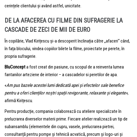
cerințele clientului și având astfel, unicitate.
DE LA AFACEREA CU FILME DIN SUFRAGERIE LA
CASCADE DE ZECI DE MII DE EURO
În copilărie, Vlad Kirițescu și-a descoperit înclinația către „afaceri“ când,
în fața blocului, vindea copiilor bilete la filme, proiectate pe perete, în
propria sufragerie.
BluConcept
a fost creat din pasiune, cu scopul de a reinventa lumea
fantanilor arteziene de interior – a cascadelor si peretilor de apa.
«
Am pus bazele acestei lumi dedicată apei și efectelor sale benefice
pentru a oferi clienților noștri spații revigorante, relaxante și elegante»
,
afirmă Kirițescu.
Pentru producție, compania colaborează cu ateliere specializate în
prelucrarea diverselor materii prime. Fiecare atelier realizează un tip de
subansamblu (elementele din cupru, vasele, prelucrarea pietrei,
consultanță pentru pompe și tehnică acvatică, precum și logo-uri și