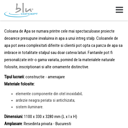
Coloana de Apa se numara printre cele mai spectaculoase proiecte
deoarece presupune invaluirea in apa a unui intreg stalp. Coloanele de
apa pot avea complexitati diferite si clientii pot opta ca panza de apa sa
imbrace in totalitate stalpul sau doar cateva laturi. Fantanile pot fi
personalizate intr-o gama variata, pornind de la materialele naturale
folosite, inscriptionari si alte ornamente distinctive.
Tipul lucrarii:
constructie - amenajare
Materiale folosite:
elemente componente din otel inoxidabil;
ardezie neagra periata si antichizata;
sistem iluminare.
Dimensiuni:
1100 x 330 x 3280 mm (L x l x H)
Amplasare
: Resedinta privata - Bucuresti