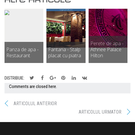
ALTE ARTICOLE
Perete de apa -
Panza de apa -
Fantana - Stalp
Athnee Palace
Restaurant
placat cu piatra
Hilton
DISTRIBUIE:
Comments are closed here.
ARTICOLUL ANTERIOR
ARTICOLUL URMATOR