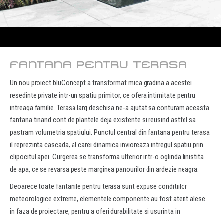
FANTANA PENTRU TERASA
Un nou proiect bluConcept a transformat mica gradina a acestei
resedinte private intr-un spatiu primitor, ce ofera intimitate pentru
intreaga familie. Terasa larg deschisa ne-a ajutat sa conturam aceasta
fantana tinand cont de plantele deja existente si reusind astfel sa
pastram volumetria spatiului. Punctul central din fantana pentru terasa
il reprezinta cascada, al carei dinamica invioreaza intregul spatiu prin
clipocitul apei. Curgerea se transforma ulterior intr-o oglinda linistita
de apa, ce se revarsa peste marginea panourilor din ardezie neagra.
Deoarece toate fantanile pentru terasa sunt expuse conditiilor
meteorologice extreme, elementele componente au fost atent alese
in faza de proiectare, pentru a oferi durabilitate si usurinta in