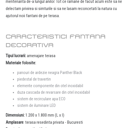
mentenanta de-a lungul anilor. Tot ce ramane de facut acum este sa ne
delectam privirea si simturile si sa ne lasam reconcetati la natura cu
ajutorul noii fantani de pe terasa.
CARACTERISTICI FANTANA
DECORATIVA
Tipul lucrarii:
amenajare terasa
Materiale folosite:
panouri de ardezie neagra Panther Black
piedestal de travertin
elemente componente din otel inoxidabil
duza cascada de revarsare din otel inoxidabil
sistem de recirculare apa ECO
sistem de iluminare LED
Dimensiuni:
1.200 x 1.800 mm (L x l)
Amplasare
: terasa resedinta privata - Bucuresti