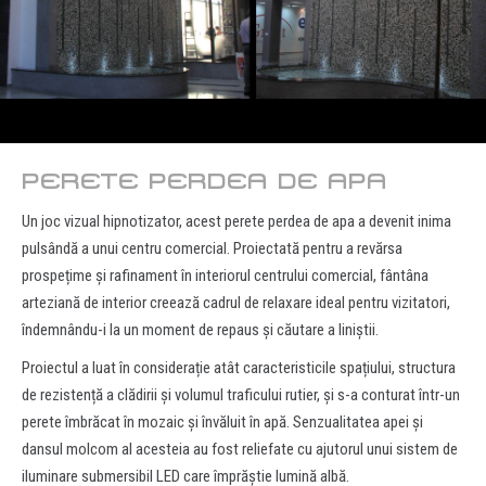
PERETE PERDEA DE APA
Un joc vizual hipnotizator, acest perete perdea de apa a devenit inima
pulsândă a unui centru comercial. Proiectată pentru a revărsa
prospețime și rafinament în interiorul centrului comercial, fântâna
arteziană de interior creează cadrul de relaxare ideal pentru vizitatori,
îndemnându-i la un moment de repaus și căutare a liniștii.
Proiectul a luat în considerație atât caracteristicile spațiului, structura
de rezistență a clădirii și volumul traficului rutier, și s-a conturat într-un
perete îmbrăcat în mozaic și învăluit în apă. Senzualitatea apei și
dansul molcom al acesteia au fost reliefate cu ajutorul unui sistem de
iluminare submersibil LED care împrăștie lumină albă.