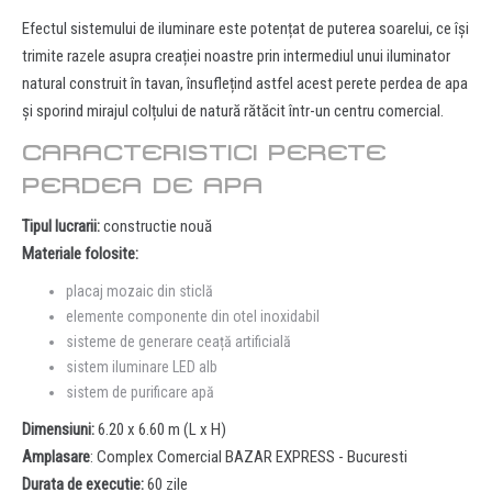
Efectul sistemului de iluminare este potențat de puterea soarelui, ce își
trimite razele asupra creației noastre prin intermediul unui iluminator
natural construit în tavan, însuflețind astfel acest perete perdea de apa
și sporind mirajul colțului de natură rătăcit într-un centru comercial.
CARACTERISTICI PERETE
PERDEA DE APA
Tipul lucrarii:
constructie nouă
Materiale folosite:
placaj mozaic din sticlă
elemente componente din otel inoxidabil
sisteme de generare ceață artificială
sistem iluminare LED alb
sistem de purificare apă
Dimensiuni:
6.20 x 6.60 m (L x H)
Amplasare
: Complex Comercial BAZAR EXPRESS - Bucuresti
Durata de executie:
60 zile