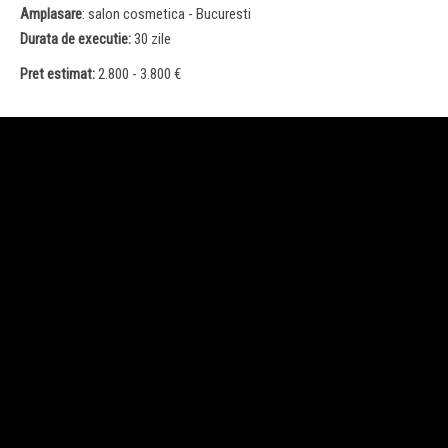
Amplasare
: salon cosmetica - Bucuresti
Durata de executie:
30 zile
Pret estimat:
2.800
- 3.800 €