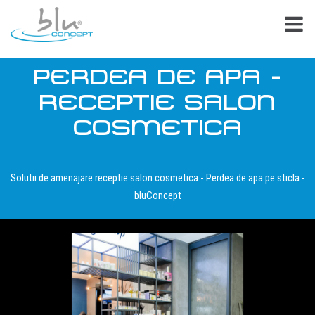
PERDEA DE APA -
RECEPTIE SALON
COSMETICA
Solutii de amenajare receptie salon cosmetica - Perdea de apa pe sticla -
bluConcept