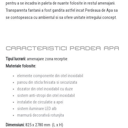
pentru a se incadra in paleta de nuante folosite in restul amenajarii.
Transparenta fantanii a fost gandita astfel incat Perdeaua de Apa sa
se contopeasca cu ambientul si sa ofere unitate intregului concept.
CARACTERISTICI PERDEA APA
Tipul lucrarii:
amenajare zona receptie
Materiale folosite:
elemente componente din otel inoxidabil
panou din sticla finisata si securizata
dozator din otel inoxidabil cu duze
sistem anti-stropi din otel inoxidabil
instalatie de circulatie a apei
sistem iluminare LED alb
marmură decorativă rotunjita
Dimensiuni:
825 x 2780 mm (L x H)