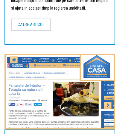
incapere captand impuritatile pe care altfel le-am respira
si ajuta in acelasi timp la reglarea umiditatii.
CATRE ARTICOL