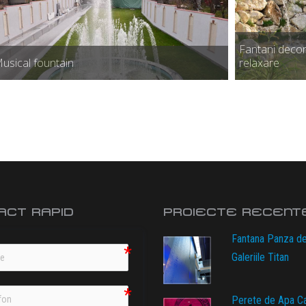
Fantani decor
usical fountain
relaxare
ACT RAPID
PROIECTE RECENT
Fantana Panza d
Galeriile Titan
Perete de Apa C