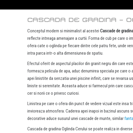
CASCADA DE GRADINA – O
Conceptul modern si minimalist al acestei
Cascade de gradin
reflecte intreaga amenajare a curtii. Forma de cub pe care o 
ofera cate o oglinda pe fiecare dintre cele patru fete, unde verdel
intra parca intr-o alta dimensiunea de spatiu.
Efectul oferit de aspectul placilor din granit negru din care e
formeaza pelicula de apa, aduc denumirea speciala pe care o ar
apei linistite da senzatia unei piscine infinit, care se revarsa
liniste si serenitate. Aceasta aduce si farmecul prin care casc
cer si norii ce o privesc curiosi.
Linistea pe care o ofera din punct de vedere vizual este insa tr
invioreaza atmosfera. Caderea apei inapoi in bazinul ascuns 
decorative aduce susurul unei cascade de munte, similar
fant
Cascada de gradina Oglinda Cerului se poate realiza in diverse