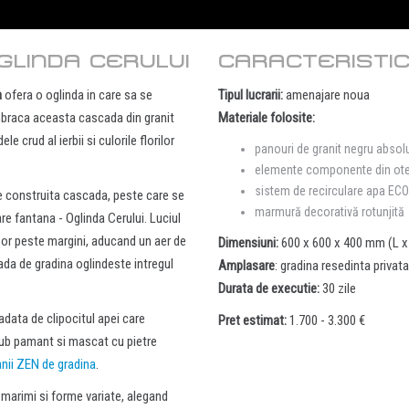
GLINDA CERULUI
CARACTERISTIC
a
ofera o oglinda in care sa se
Tipul lucrarii:
amenajare noua
imbraca aceasta cascada din granit
Materiale folosite:
e crud al ierbii si culorile florilor
panouri de granit negru absol
elemente componente din otel
sistem de recirculare apa ECO
ste construita cascada, peste care se
marmură decorativă rotunjită
e fantana - Oglinda Cerului. Luciul
 usor peste margini, aducand un aer de
Dimensiuni:
600 x 600 x 400 mm (L x
ada de gradina oglindeste intregul
Amplasare
: gradina resedinta privat
Durata de executie:
30 zile
adata de clipocitul apei care
Pret estimat:
1.700 - 3.300 €
sub pamant si mascat cu pietre
anii ZEN de gradina
.
 marimi si forme variate, alegand