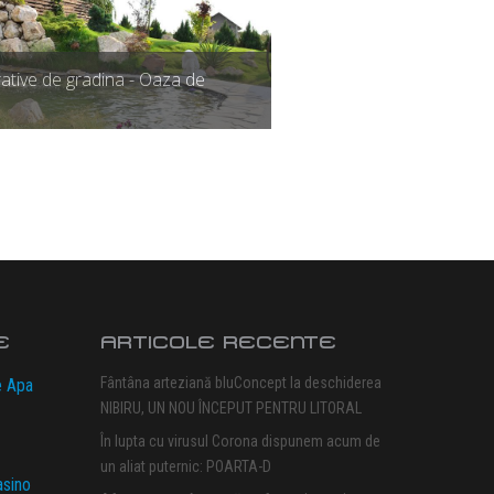
ative de gradina - Oaza de
E
ARTICOLE RECENTE
Fântâna arteziană bluConcept la deschiderea
e Apa
NIBIRU, UN NOU ÎNCEPUT PENTRU LITORAL
În lupta cu virusul Corona dispunem acum de
un aliat puternic: POARTA-D
asino