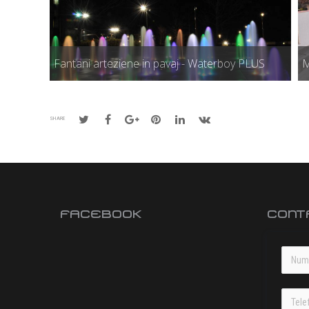
Fantani arteziene in pavaj - Waterboy PLUS
M
SHARE
FACEBOOK
CONT