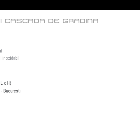
I CASCADA DE GRADINA
ut
 inoxidabil
 L x H)
a - Bucuresti