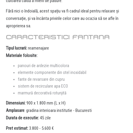
culoarea caldă a mierii de pădure.
Fără nici o îndoială, acest spațiu va fi cadrul ideal pentru relaxare și
conversație, și va încânta privirile celor care au ocazia să se afle în
aproprierea sa.
CARACTERISTICI FANTANA
Tipul lucrarii:
reamenajare
Materiale folosite:
panouri de ardezie multicolora
elemente componente din otel inoxidabil
fante de revarsare din cupru
sistem de recirculare apa ECO
marmură decorativă rotunjită
Dimensiuni:
900 x 1.800 mm (L x H)
Amplasare
: gradina interioara institutie - Bucuresti
Durata de executie:
45 zile
Pret estimat:
3.800 - 5.600 €