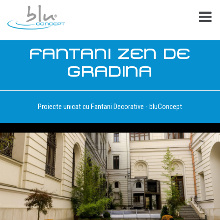
FANTANI ZEN DE
GRADINA
Proiecte unicat cu Fantani Decorative - bluConcept