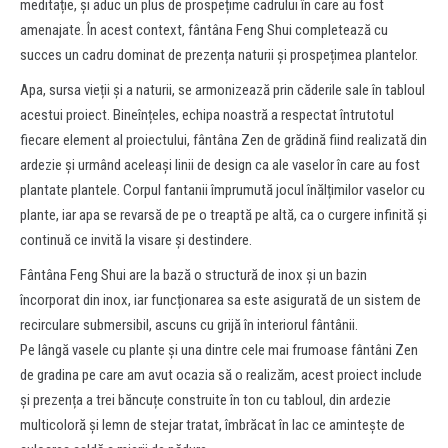
meditație, și aduc un plus de prospețime cadrului în care au fost
amenajate. În acest context, fântâna Feng Shui completează cu
succes un cadru dominat de prezența naturii și prospețimea plantelor.
Apa, sursa vieții și a naturii, se armonizează prin căderile sale în tabloul
acestui proiect. Bineînțeles, echipa noastră a respectat întrutotul
fiecare element al proiectului, fântâna Zen de grădină fiind realizată din
ardezie și urmând aceleași linii de design ca ale vaselor în care au fost
plantate plantele. Corpul fantanii împrumută jocul înălțimilor vaselor cu
plante, iar apa se revarsă de pe o treaptă pe altă, ca o curgere infinită și
continuă ce invită la visare și destindere.
Fântâna Feng Shui are la bază o structură de inox și un bazin
încorporat din inox, iar funcționarea sa este asigurată de un sistem de
recirculare submersibil, ascuns cu grijă în interiorul fântânii.
Pe lângă vasele cu plante și una dintre cele mai frumoase fântâni Zen
de gradina pe care am avut ocazia să o realizăm, acest proiect include
și prezența a trei băncuțe construite în ton cu tabloul, din ardezie
multicoloră și lemn de stejar tratat, îmbrăcat în lac ce amintește de