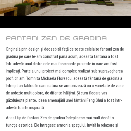
FANTANI ZEN DE GRADINA
Originală prin design și deosebită față de toate celelalte fantani zen de
grădină pe care le-am construit până acum, această fântână a fost
într-adevăr unul dintre cele mai fascinante proiecte în care am fost
implicați. Parte a unui proiect mai complex realizat sub supravegherea
prof. dr. arh. Tomnita Michaela Florescu, această fântână de grădină a
întregit un tablou în care natura se armonizează cu o varietate de vase
de ardezie multicolore, de diferite înălțimi. Și cum fiecare vas
găzduiește plante, ideea amenajării unei fântâni Feng Shui a fost într-
adevăr foarte inspirată.
Acest tip de fantani Zen de gradina îndeplinesc mai mult decât o
funcție estetică. Ele întregesc armonia spațiului, invită la relaxare și