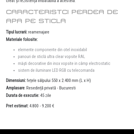
creat și rezistența imbatabilă a acesteia.
CARACTERISTCI PERDEA DE
APA PE STICLA
Tipul lucrarii:
reamenajare
Materiale folosite:
elemente componente din otel inoxidabil
panouri de sticlă ultra clear vopsite RAL
măști decorative din inox vopsite in câmp electrostatic
sistem de iluminare LED RGB cu telecomanda
Dimensiuni:
fețele sâlpului 550 x 2.400 mm (L x H)
Amplasare
: Resedință privată - Bucuresti
Durata de executie:
45 zile
Pret estimat:
4.800 - 9.200 €