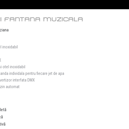
I FANTANA MUZICALA
ziana
 inoxidabil
X
 otel inoxidabil
nda individala pentru fiecare jet de apa
ertizor interfata DMX
azin automat
letă
că
tivă