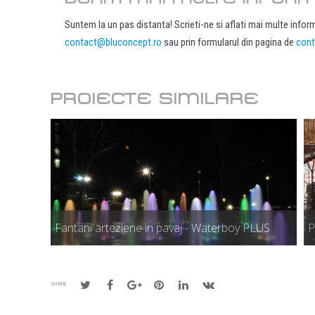
Suntem la un pas distanta! Scrieti-ne si aflati mai multe inform
contact@bluconcept.ro
sau prin formularul din pagina de
cont
PROIECTE SIMILARE
Fantani arteziene in pavaj - Waterboy PLUS
P
SHARE