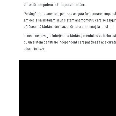
datorită computerului încorporat fântânii.
Pe lângă toate acestea, pentru a asigura funcționarea impeca
am decis să instalăm și un sistem anemometru care se asigură
părăsească fântâna din cauza vântului sunt ținuți la locul lor.
În ceea ce privește întreținerea fântânii, clientul nu va trebui să 
cu un sistem de filtrare independent care păstrează apa curată
atrase în bazin.