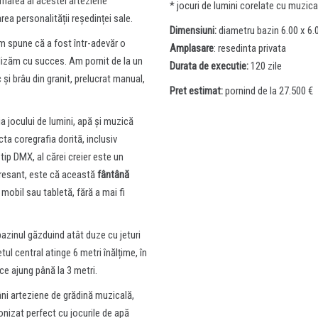
uflarea al acestei arteziene
* jocuri de lumini corelate cu muzica
rea personalității reședinței sale.
Dimensiuni:
diametru bazin 6.00 x 6.00
m spune că a fost într-adevăr o
Amplasare
: resedinta privata
alizăm cu succes. Am pornit de la un
Durata de executie:
120 zile
și brâu din granit, prelucrat manual,
Pret estimat:
pornind de la 27.500 €
a jocului de lumini, apă și muzică
cta coregrafia dorită, inclusiv
 tip DMX, al cărei creier este un
eresant, este că această
fântână
mobil sau tabletă, fără a mai fi
azinul găzduind atât duze cu jeturi
l central atinge 6 metri înălțime, în
nce ajung până la 3 metri.
âni arteziene de grădină muzicală,
onizat perfect cu jocurile de apă