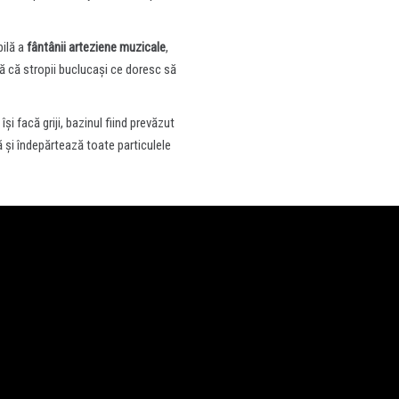
bilă a
fântânii arteziene muzicale
,
 că stropii buclucași ce doresc să
își facă griji, bazinul fiind prevăzut
 și îndepărtează toate particulele