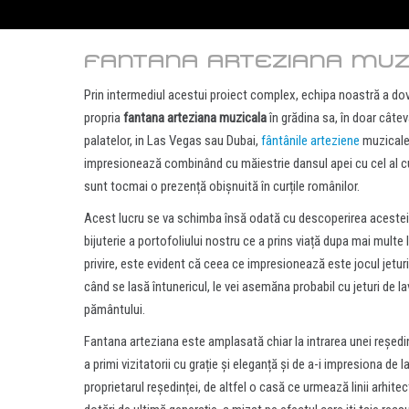
FANTANA ARTEZIANA MUZ
Prin intermediul acestui proiect complex, echipa noastră a do
propria
fantana arteziana muzicala
în grădina sa, în doar câtev
palatelor, in Las Vegas sau Dubai,
fântânile arteziene
muzicale
impresionează combinând cu măiestrie dansul apei cu cel al cul
sunt tocmai o prezență obișnuită în curțile românilor.
Acest lucru se va schimba însă odată cu descoperirea acestei 
bijuterie a portofoliului nostru ce a prins viață dupa mai multe
privire, este evident că ceea ce impresionează este jocul jeturi
când se lasă întunericul, le vei asemăna probabil cu jeturi de la
pământului.
Fantana arteziana este amplasată chiar la intrarea unei reședin
a primi vizitatorii cu grație și eleganță și de a-i impresiona de l
proprietarul reședinței, de altfel o casă ce urmează linii arhit