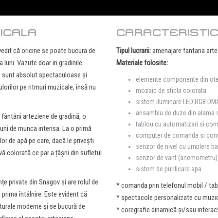
ICALA
CARACTERISTIC
vedit că oricine se poate bucura de
Tipul lucrarii:
amenajare fantana arte
a luni. Vazute doar in gradinile
Materiale folosite:
 sunt absolut spectaculoase și
elemente componente din otel
orilor pe ritmuri muzicale, însă nu
mozaic de sticla colorata
sistem iluminare LED RGB DM
ansamblu de duze din alama si
fântâni arteziene de gradină, o
tablou cu automatizari si coma
 luni de munca intensa. La o primă
computer de comanda si conv
lor de apă pe care, dacă le privești
senzor de nivel cu umplere b
vă colorată ce par a țâșni din sufletul
senzor de vant (anemometru)
sistem de purificare apa
țe private din Snagov și are rolul de
* comanda prin telefonul mobil / tab
a prima întâlnire. Este evident că
* spectacole personalizate cu muzi
ecturale moderne și se bucură de
* coregrafie dinamică și/sau interac