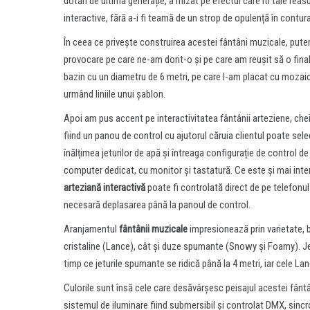
dotări de ultimă generație, a mizat pe efectul care iti taie reas
interactive, fără a-i fi teamă de un strop de opulență în contura
În ceea ce privește construirea acestei fântâni muzicale, pute
provocare pe care ne-am dorit-o și pe care am reușit să o fin
bazin cu un diametru de 6 metri, pe care l-am placat cu mozaic 
urmând liniile unui șablon.
Apoi am pus accent pe interactivitatea fântânii arteziene, chei
fiind un panou de control cu ajutorul căruia clientul poate sele
înălțimea jeturilor de apă și întreaga configurație de control de
computer dedicat, cu monitor și tastatură. Ce este și mai int
arteziană interactivă
poate fi controlată direct de pe telefonul 
necesară deplasarea până la panoul de control.
Aranjamentul
fântânii muzicale
impresionează prin varietate, b
cristaline (Lance), cât și duze spumante (Snowy și Foamy). Jetu
timp ce jeturile spumante se ridică până la 4 metri, iar cele La
Culorile sunt însă cele care desăvârșesc peisajul acestei fânt
sistemul de iluminare fiind submersibil și controlat DMX, sincr