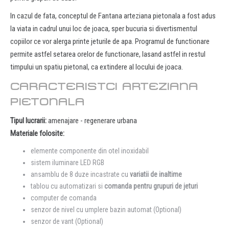
In cazul de fata, conceptul de Fantana arteziana pietonala a fost adus
la viata in cadrul unui loc de joaca, sper bucuria si divertismentul
copiilor ce vor alerga printe jeturile de apa. Programul de functionare
permite astfel setarea orelor de functionare, lasand astfel in restul
timpului un spatiu pietonal, ca extindere al locului de joaca.
CARACTERISTCI ARTEZIANA
PIETONALA
Tipul lucrarii:
amenajare - regenerare urbana
Materiale folosite:
elemente componente din otel inoxidabil
sistem iluminare LED RGB
ansamblu de 8 duze incastrate cu
variatii de inaltime
tablou cu automatizari si
comanda pentru grupuri de jeturi
computer de comanda
senzor de nivel cu umplere bazin automat (Optional)
senzor de vant (Optional)