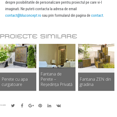
despre posibilitatile de personalizare pentru proiectul pe care vi-l
imaginati. Ne puteti contacta la adresa de email
contact@bluconcept.ro
sau prin formularul din pagina de
contact
.
PROIECTE SIMILARE
Fantana de
Perete cu apa
Perete –
Fantana ZEN din
curgatoare
Reședința Privată
gradina
SHARE