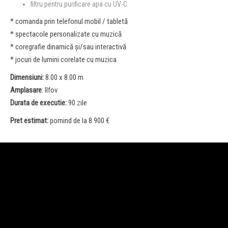
filtru pentru purificare apa cu UV-C
* comanda prin telefonul mobil / tabletă
* spectacole personalizate cu muzică
* coregrafie dinamică și/sau interactivă
* jocuri de lumini corelate cu muzica
Dimensiuni:
8.00 x 8.00 m
Amplasare
: Ilfov
Durata de executie:
90 zile
Pret estimat:
pornind de la 8.900 €