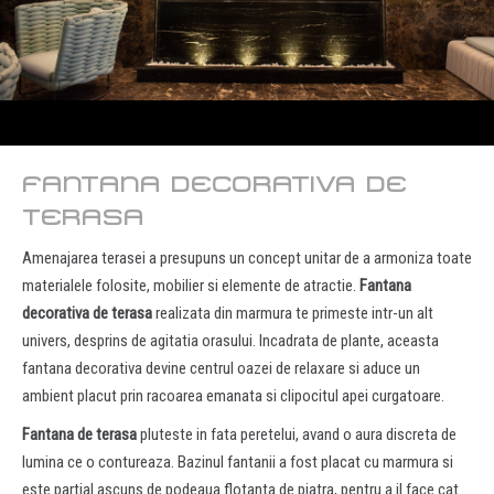
FANTANA DECORATIVA DE
TERASA
Amenajarea terasei a presupuns un concept unitar de a armoniza toate
materialele folosite, mobilier si elemente de atractie.
Fantana
decorativa de terasa
realizata din marmura te primeste intr-un alt
univers, desprins de agitatia orasului. Incadrata de plante, aceasta
fantana decorativa devine centrul oazei de relaxare si aduce un
ambient placut prin racoarea emanata si clipocitul apei curgatoare.
Fantana de terasa
pluteste in fata peretelui, avand o aura discreta de
lumina ce o contureaza. Bazinul fantanii a fost placat cu marmura si
este partial ascuns de podeaua flotanta de piatra, pentru a il face cat