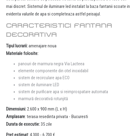
mai discret. Sistemul de iluminare led instalat la baza fantanii scoate in
evidenta valurile de apa si completeaza astfel peisajul.
CARACTERISTICI FANTANA
DECORATIVA
Tipul lucrarii:
amenajare noua
Materiale folosite:
panouri de marmura negra Via Lacteea
elemente componente din otel inoxidabil
sistem de recirculare apa ECO
sistem de iluminare LED
sistem de purificare apa si reimprospatare automata
marmură decorativă rotunjită
Dimensiuni:
2.600 x 900 mm (L x H)
Amplasare
: terasa resedinta privata - Bucuresti
Durata de executie:
35 zile
Pret estimat:
4.300 - 6.700 €