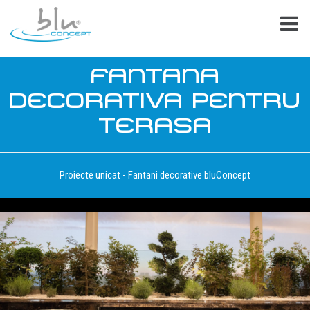
FANTANA
DECORATIVA PENTRU
TERASA
Proiecte unicat - Fantani decorative bluConcept