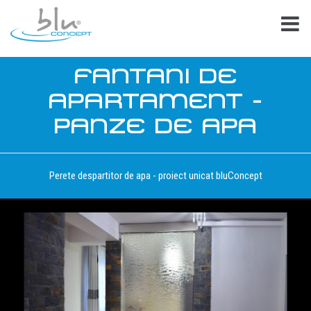
FANTANI DE
APARTAMENT -
PANZE DE APA
Perete despartitor de apa - proiect unicat bluConcept