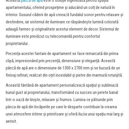
Această
pânză de apă
este o soluție ingenioasă pentru spațiul
apartamentului, oferind prospețime și aducând un colț de natură în
interior. Susurul căderii de apă creează fundalul sonor pentru relaxare și
destindere, iar sistemul de iluminare ce răspândește lumină colorată
adaugă farmec și originalitate acestui element de decor. Sistemul de
iluminare este prevăzut cu telecomandă pentru confortul
proprietarului.
Prezența acestei fantani de apartament se face remarcată din prima
clipă, impresionând prin prezență, dimensiune și eleganță. Această
pânză de apă are o dimensiune de 1300 x 2700 mm și se bucură de un
finisaj rafinat, realizat din oțel inoxidabil și pietre din marmură rotunjită.
Această fântână de apartament personalizează spațiul și subliniază
bunul gust al proprietarului, transformând cu succes un perete banal
într-o oază de liniște, relaxare și frumos. Lumina ce pătrunde prin
pânza de apă din încăperile pe care le desparte contribuie la crearea
unei atmosfere intime și primitoare și oferă iluzia unui spațiu mai larg și
aerisit.