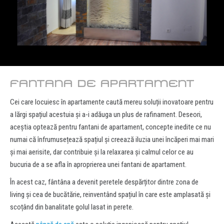
FANTANA DE APARTAMENT
Cei care locuiesc în apartamente caută mereu soluții inovatoare pentru
a lărgi spațiul acestuia și a-i adăuga un plus de rafinament. Deseori,
aceștia optează pentru fantani de apartament, concepte inedite ce nu
numai că înfrumusețează spațiul și creează iluzia unei încăperi mai mari
și mai aerisite, dar contribuie și la relaxarea și calmul celor ce au
bucuria de a se afla în aproprierea unei fantani de apartament.
În acest caz, fântâna a devenit peretele despărțitor dintre zona de
living și cea de bucătărie, reinventând spațiul în care este amplasată și
scoțând din banalitate golul lasat in perete.