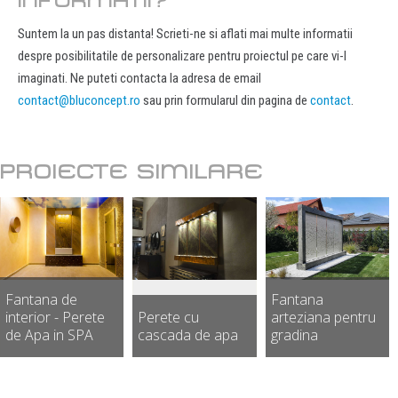
INFORMATII?
Suntem la un pas distanta! Scrieti-ne si aflati mai multe informatii
despre posibilitatile de personalizare pentru proiectul pe care vi-l
imaginati. Ne puteti contacta la adresa de email
contact@bluconcept.ro
sau prin formularul din pagina de
contact
.
PROIECTE SIMILARE
Fantana de
Fantana
interior - Perete
Perete cu
arteziana pentru
de Apa in SPA
cascada de apa
gradina