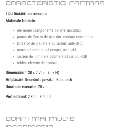
CARACTERISTICI FANTANA
Tipul lucrarii:
reamenajare
Materiale folosite:
elemente componente din otel inoxidabil
panou de Panza de Apa din tesatura inoxidabila
Dozator de dispersie cu sistem anti-stropi
marmură decorativă neagra, rotunjită
sistem de iluminare submersibil cu LED RGB
tablou electric de control
Dimensiuni:
1.30 x 2.70 m (L x H)
Amplasare
: Resedinta privata - Bucuresti
Durata de executie:
20 zile
Pret estimat:
2.800
- 3.400 €
DORITI MAI MULTE