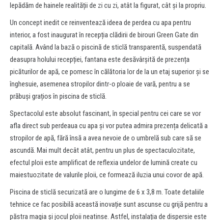
lepădăm de hainele realității de zi cu zi, atât la figurat, cât și la propriu.
Un concept inedit ce reinventează ideea de perdea cu apa pentru
interior, a fost inaugurat în recepția clădirii de birouri Green Gate din
capitală. Având la bază o piscină de sticlă transparentă, suspendată
deasupra holului recepției, fantana este desăvârșită de prezența
picăturilor de apă, ce pornesc în călătoria lor de la un etaj superior și se
înghesuie, asemenea stropilor dintr-o ploaie de vară, pentru a se
prăbuși grațios în piscina de sticlă.
Spectacolul este absolut fascinant, în special pentru cei care se vor
afla direct sub perdeaua cu apa și vor putea admira prezența delicată a
stropilor de apă, fără însă a avea nevoie de o umbrelă sub care să se
ascundă. Mai mult decât atât, pentru un plus de spectaculozitate,
efectul ploii este amplificat de reflexia undelor de lumină create cu
maiestuozitate de valurile ploii, ce formează iluzia unui covor de apă.
Piscina de sticlă securizată are o lungime de 6 x 3,8 m. Toate detaliile
tehnice ce fac posibilă această inovație sunt ascunse cu grijă pentru a
păstra magia și jocul ploii neatinse. Astfel, instalația de dispersie este