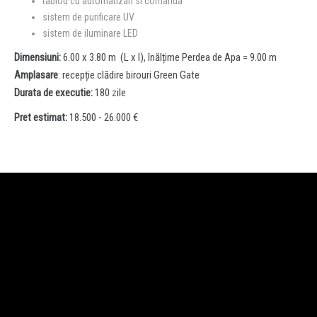
tablou cu automatizari si comanda
sistem de purificare UV
sistem de iluminare LED
Dimensiuni:
6.00 x 3.80 m (L x l), înălțime Perdea de Apa = 9.00 m
Amplasare
: recepție clădire birouri Green Gate
Durata de executie:
180 zile
Pret estimat:
18.500
- 26.000 €