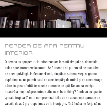
PERDEA DE APA PENTRU
INTERIOR
O perdea cu apa pentru interior readuce la viață simțurile și deschide
calea spre întoarcere la natură. Ar fi frumos să putem să ne bucurăm
de acest privilegiu în fiecare zi însă, din păcate, ritmul vieții și goana
după timp nu ne permit luxul de a ne despărți de rutină și de a ne retrage
către liniștea oferită de valurile domoale de apă. De aceea, echipa
noastră a reușit să proiecteze „the next best thing”! Perdeau cu apa de
„ploaie tropicală” este compromisul idilic ce ne aduce mai aproape de
valurile de apă și prospețimea ce le însoțește, fără însă a ne forța să ne