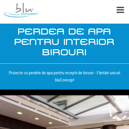
PERDEA DE APA
PENTRU INTERIOR
BIROURI
Proiecte cu perdele de apa pentru receptii de birouri - Fântâni unicat
bluConcept