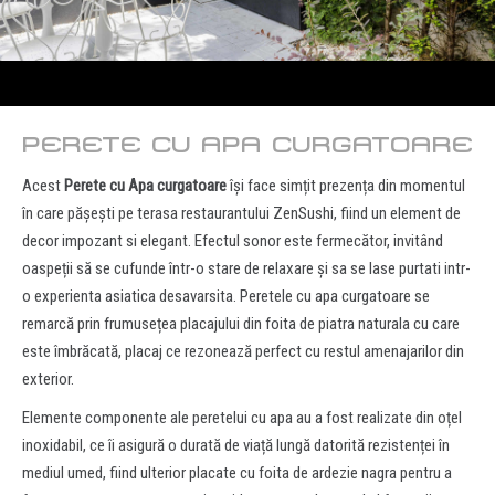
PERETE CU APA CURGATOARE
Acest
Perete cu Apa curgatoare
își face simțit prezența din momentul
în care pășești pe terasa restaurantului ZenSushi, fiind un element de
decor impozant si elegant. Efectul sonor este fermecător, invitând
oaspeții să se cufunde într-o stare de relaxare și sa se lase purtati intr-
o experienta asiatica desavarsita. Peretele cu apa curgatoare se
remarcă prin frumusețea placajului din foita de piatra naturala cu care
este îmbrăcată, placaj ce rezonează perfect cu restul amenajarilor din
exterior.
Elemente componente ale peretelui cu apa au a fost realizate din oțel
inoxidabil, ce îi asigură o durată de viață lungă datorită rezistenței în
mediul umed, fiind ulterior placate cu foita de ardezie nagra pentru a