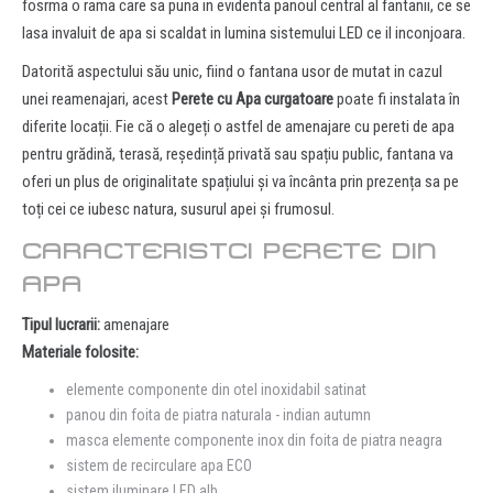
fosrma o rama care sa puna in evidenta panoul central al fantanii, ce se
lasa invaluit de apa si scaldat in lumina sistemului LED ce il inconjoara.
Datorită aspectului său unic, fiind o fantana usor de mutat in cazul
unei reamenajari, acest
Perete cu Apa curgatoare
poate fi instalata în
diferite locații. Fie că o alegeți o astfel de amenajare cu pereti de apa
pentru grădină, terasă, reședință privată sau spațiu public, fantana va
oferi un plus de originalitate spațiului și va încânta prin prezența sa pe
toți cei ce iubesc natura, susurul apei și frumosul.
CARACTERISTCI PERETE DIN
APA
Tipul lucrarii:
amenajare
Materiale folosite:
elemente componente din otel inoxidabil satinat
panou din foita de piatra naturala - indian autumn
masca elemente componente inox din foita de piatra neagra
sistem de recirculare apa ECO
sistem iluminare LED alb