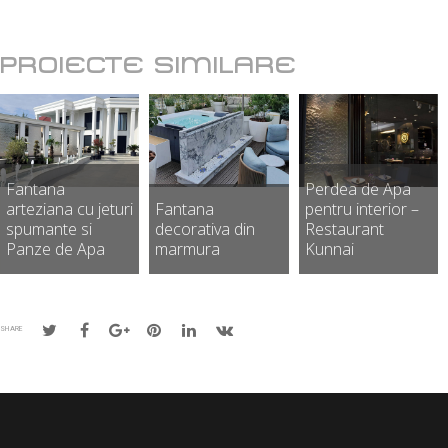
PROIECTE SIMILARE
Fantana
Perdea de Apa
arteziana cu jeturi
Fantana
pentru interior –
spumante si
decorativa din
Restaurant
Panze de Apa
marmura
Kunnai
SHARE