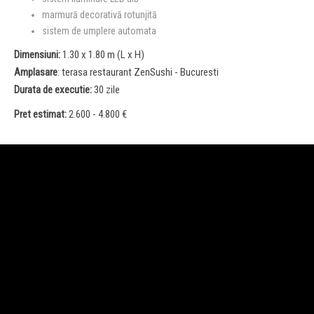
marmură decorativă rotunjită
sistem de umplere automata
Dimensiuni:
1.30 x 1.80 m (L x H)
Amplasare
: terasa restaurant ZenSushi - Bucuresti
Durata de executie:
30 zile
Pret estimat:
2.600 - 4.800 €