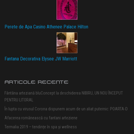
Perete de Apa Casino Athenee Palace Hilton
Fantana Decorativa Elysee JW Marriott
ARTICOLE RECENTE
Fântâna arteziană bluConcept la deschiderea NIBIRU, UN NOU ÎNCEPUT
PENTRU LITORAL
În lupta cu virusul Corona dispunem acum de un aliat puternic: POARTA-D
Afacerea românească cu fantani arteziene
Termalia 2019 – tendințe în spa și wellness