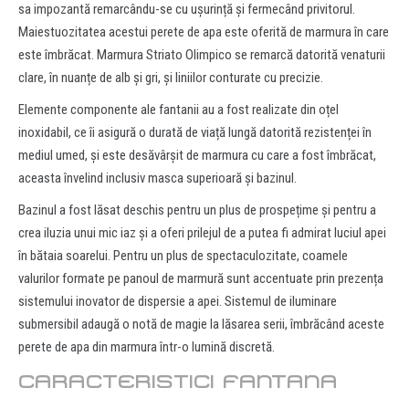
sa impozantă remarcându-se cu ușurință și fermecând privitorul.
Maiestuozitatea acestui perete de apa este oferită de marmura în care
este îmbrăcat. Marmura Striato Olimpico se remarcă datorită venaturii
clare, în nuanțe de alb și gri, și liniilor conturate cu precizie.
Elemente componente ale fantanii au a fost realizate din oțel
inoxidabil, ce îi asigură o durată de viață lungă datorită rezistenței în
mediul umed, și este desăvârșit de marmura cu care a fost îmbrăcat,
aceasta învelind inclusiv masca superioară și bazinul.
Bazinul a fost lăsat deschis pentru un plus de prospețime și pentru a
crea iluzia unui mic iaz și a oferi prilejul de a putea fi admirat luciul apei
în bătaia soarelui. Pentru un plus de spectaculozitate, coamele
valurilor formate pe panoul de marmură sunt accentuate prin prezența
sistemului inovator de dispersie a apei. Sistemul de iluminare
submersibil adaugă o notă de magie la lăsarea serii, îmbrăcând aceste
perete de apa din marmura într-o lumină discretă.
CARACTERISTICI FANTANA