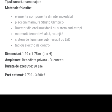
Tipul lucrarii:
reamenajare
Materiale folosite:
elemente componente din otel inoxidabil
placi din marmura Striato Olimpico
Dozator din otel inoxidabil cu sistem anti-stropi
marmură decorativă albă, rotunjită
sistem de iluminare submersibil cu LED
tablou electric de control
Dimensiuni:
1.90 x 1.75 m (L x H)
Amplasare
: Resedinta privata - Bucuresti
Durata de executie:
30 zile
Pret estimat:
2.700
- 3.800 €