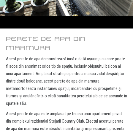
PERETE DE APA DIN
MARMURA
Acest perete de apa demonstrează încă o dată ușurința cu care poate
fi scos din anonimat orice tip de spațiu, inclusiv obișnuitul balcon al
unui apartament. Amplasat strategic pentru a masca zidul despărțitor
dintre două balcoane, acest perete de apa din marmura
metamorfozează instantaneu spațiul, încărcându-l cu prospețime și
frumos și anulând într-o clipă banalitatea peretelui alb ce se ascunde în
spatele său.
Acest perete de apa este amplasat pe terasa unui apartament privat
din complexul rezidențial Stejarii Country Club. Efectul acestui perete
de apa din marmura este absolut încântător și impresionant, prezența