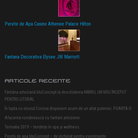
Perete de Apa Casino Athenee Palace Hilton
Fantana Decorativa Elysee JW Marriott
ARTICOLE RECENTE
Fântâna arteziană bluConcept la deschiderea NIBIRU, UN NOU ÎNCEPUT
PENTRU LITORAL
În lupta cu virusul Corona dispunem acum de un aliat puternic: POARTA-D
Afacerea românească cu fantani arteziene
Termalia 2019 – tendințe în spa și wellness
Peretii de apa bluConcept – de inchiriat pentru evenimente