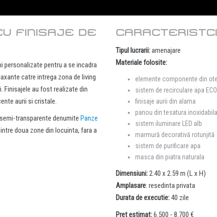
U FINISAJE DE
CARACTERISTC
Tipul lucrarii:
amenajare
Materiale folosite:
 personalizate pentru a se incadra
elaxante catre intrega zona de living
elemente componente din otel 
. Finisajele au fost realizate din
sistem de recirculare apa ECO
nte aurii si cristale.
finisaje aurii din alama
panou din tesatura inoxidabil
e semi-transparente denumite
Panze
sistem iluminare LED alb
 intre doua zone din locuinta, fara a
marmură decorativă rotunjită
sistem de purificare apa
masca din piatra naturala
Dimensiuni:
2.40 x 2.59 m (L x H)
Amplasare
: resedinta privata
Durata de executie:
40 zile
Pret estimat:
6.500 - 8.700 €