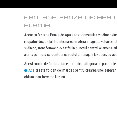
FANTANA PANZA DE APA C
ALAMA
Aceasta fantana Panza de Apa a fost construita cu dimensiuni
in spatiul disponibil. Pozitionarea ei ofera imaginea valurilor r
si dining, transformand-o astfel in punctul central al amenajarii
alama pentru a se contopi cu restul amenajarii luxoase, cu acce
Acest model de fantana face parte din categoria cu panouril
de Apa
si este folosit cel mai des pentru crearea unei separari
obtura insa trecerea luminii.