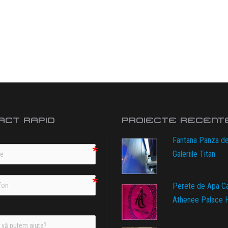
ACT RAPID
PROIECTE RECENT
Fantana Panza d
Galeriile Titan
Perete de Apa C
Athenee Palace H