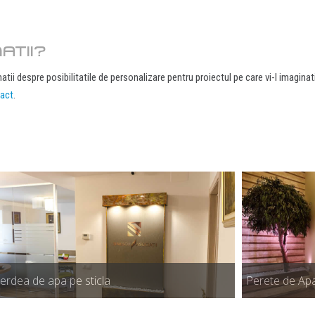
ATII?
atii despre posibilitatile de personalizare pentru proiectul pe care vi-l imagina
act
.
erdea de apa pe sticla
Perete de Apa