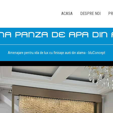
ACASA
DESPRE NOI
PR
NA PANZA DE APA DIN
Amenajare pentru vila de lux cu finisaje aurii din alama - bluConcept