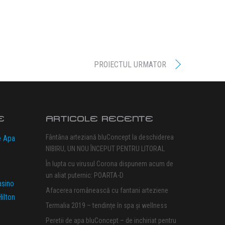
PROIECTUL URMATOR
E
ARTICOLE RECENTE
Fântâna arteziană bluConcept la deschiderea
e Apa
NIBIRU, UN NOU ÎNCEPUT PENTRU LITORAL
În lupta cu virusul Corona dispunem acum de
un aliat puternic: POARTA-D
asino
Afacerea românească cu fantani arteziene
ilton
Termalia 2019 – tendințe în spa și wellness
Peretii de apa bluConcept – de inchiriat pentru