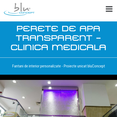
PERETE DE APA
TRANSPARENT –
CLINICA MEDICALA
Fantani de interior personalizate - Proiecte unicat bluConcept