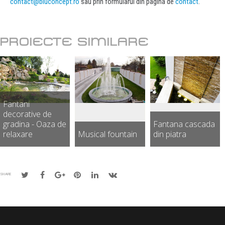
contact@bluconcept.ro
sau prin formularul din pagina de
contact
.
PROIECTE SIMILARE
Fantani
decorative de
gradina - Oaza de
Fantana cascada
relaxare
Musical fountain
din piatra
SHARE