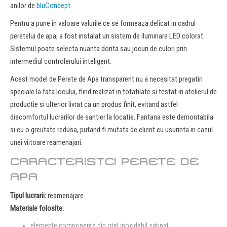
anilor de
bluConcept
.
Pentru a pune in valoare valurile ce se formeaza delicat in cadrul
peretelui de apa, a fost instalat un sistem de iluminare LED colorat.
Sistemul poate selecta nuanta dorita sau jocuri de culori prin
intermediul controlerului inteligent.
Acest model de Perete de Apa transparent nu a necesitat pregatiri
speciale la fata locului, fiind realizat in totatilate si testat in atelierul de
productie si ulterior livrat ca un produs finit, evitand astfel
discomfortul lucrarilor de santier la locatie. Fantana este demontabila
si cu o greutate redusa, putand fi mutata de client cu usurinta in cazul
unei viitoare reamenajari.
CARACTERISTCI PERETE DE
APA
Tipul lucrarii:
reamenajare
Materiale folosite:
elemente componente din otel inoxidabil satinat