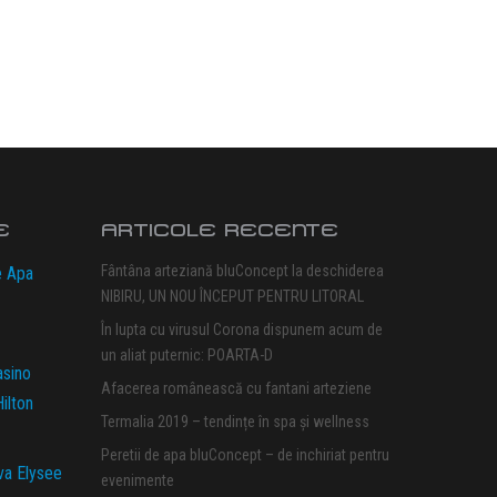
E
ARTICOLE RECENTE
Fântâna arteziană bluConcept la deschiderea
e Apa
NIBIRU, UN NOU ÎNCEPUT PENTRU LITORAL
În lupta cu virusul Corona dispunem acum de
un aliat puternic: POARTA-D
asino
Afacerea românească cu fantani arteziene
ilton
Termalia 2019 – tendințe în spa și wellness
Peretii de apa bluConcept – de inchiriat pentru
va Elysee
evenimente