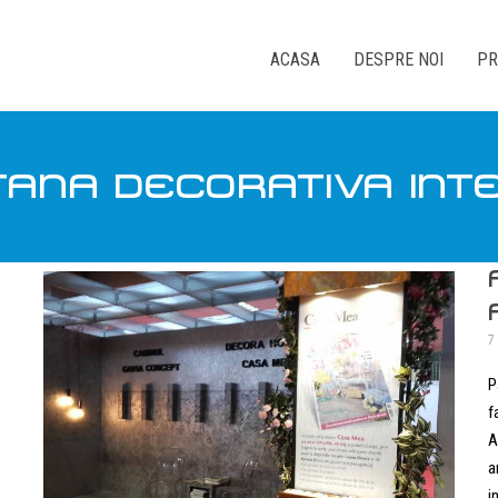
ACASA
DESPRE NOI
PR
ANA DECORATIVA INT
7
P
f
A
a
i