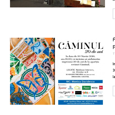
1
I
3
l