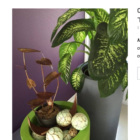
3
A
c
c