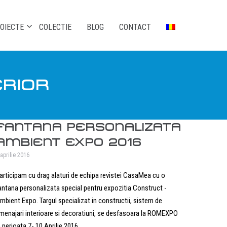
OIECTE
COLECTIE
BLOG
CONTACT
ERIOR
FANTANA PERSONALIZATA
AMBIENT EXPO 2016
 aprilie 2016
articipam cu drag alaturi de echipa revistei CasaMea cu o
antana personalizata special pentru expozitia Construct -
mbient Expo. Targul specializat in constructii, sistem de
menajari interioare si decoratiuni, se desfasoara la ROMEXPO
n perioata 7- 10 Aprilie 2016.