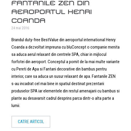
FANTANILE ZEN DIN
AEROPORTUL HENRI
COANDA
24 mai 2016
Brandul duty-free BestValue din aeroportul international Henry
Coanda a dezvoltat impreuna cu bluConcept o companie menita
sa aduca aerul relaxant din centrele SPA, chiar in mijlocul
forfotei din aeroport. Conceptul a pornit de la mai multe variante
cu Pereti de Apa si Fantani decorative din bambus pentru
interior, care sa aduca un susur relaxant de apa. Fantanile ZEN
s-au incadrat cel mai bine in spatiul destinat prezentarii
produselor SPA iar elementele din restul amenajarii cu bambus si
plante au desavarsit cadrul desprins parca dintr-o alta parte a
lumii.
CATRE ARTICOL