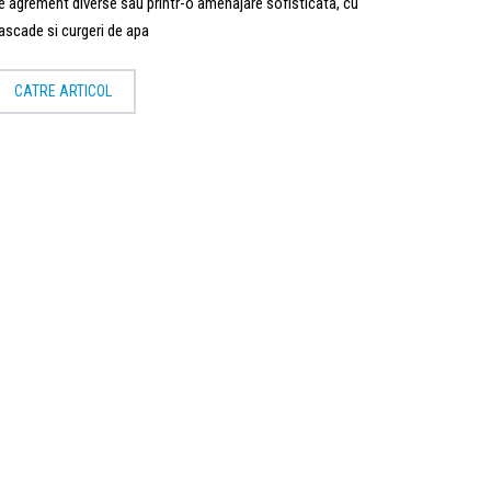
e agrement diverse sau printr-o amenajare sofisticata, cu
ascade si curgeri de apa
CATRE ARTICOL