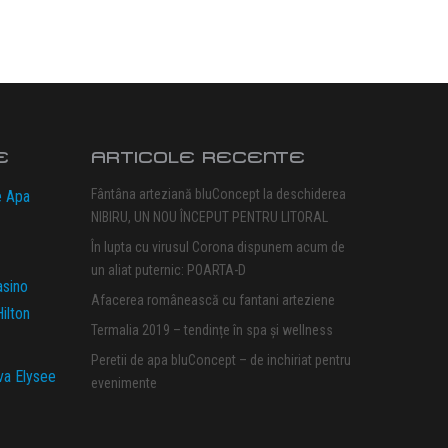
E
ARTICOLE RECENTE
Fântâna arteziană bluConcept la deschiderea
e Apa
NIBIRU, UN NOU ÎNCEPUT PENTRU LITORAL
În lupta cu virusul Corona dispunem acum de
un aliat puternic: POARTA-D
asino
Afacerea românească cu fantani arteziene
ilton
Termalia 2019 – tendințe în spa și wellness
Peretii de apa bluConcept – de inchiriat pentru
va Elysee
evenimente