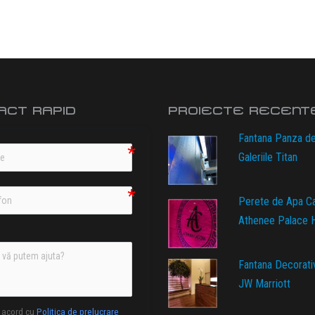
ACT RAPID
PROIECTE RECENT
Fantana Panza d
Galeriile Titan
Perete de Apa C
Athenee Palace H
Fantana Decorati
JW Marriott
 acord cu
Politica de prelucrare