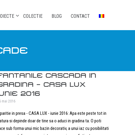
OIECTE
COLECTIE
BLOG
CONTACT
CADE
FANTANILE CASCADA IN
GRADINA – CASA LUX
IUNIE 2016
6 mai 2016
paritie in presa - CASA LUX - iunie 2016: Apa este peste tot in
atura si depinde doar de tine sa o aduci in gradina ta. O poti
ace sub forma unui mic bazin decorativ, a unui iaz cu posibilitati