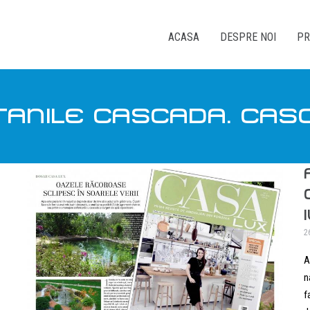
ACASA
DESPRE NOI
PR
TANILE CASCADA. CAS
2
A
n
f