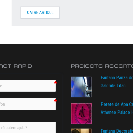
CATRE ARTICOL
ACT RAPID
PROIECTE RECENT
Fantana Panza d
Galeriile Titan
Perete de Apa C
Athenee Palace H
Fantana Decorati