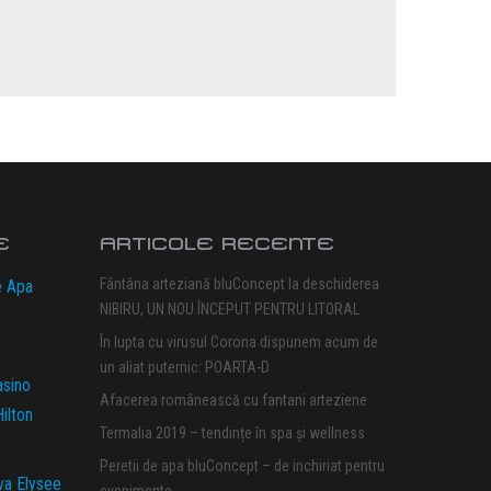
E
ARTICOLE RECENTE
Fântâna arteziană bluConcept la deschiderea
e Apa
NIBIRU, UN NOU ÎNCEPUT PENTRU LITORAL
În lupta cu virusul Corona dispunem acum de
un aliat puternic: POARTA-D
asino
Afacerea românească cu fantani arteziene
ilton
Termalia 2019 – tendințe în spa și wellness
Peretii de apa bluConcept – de inchiriat pentru
va Elysee