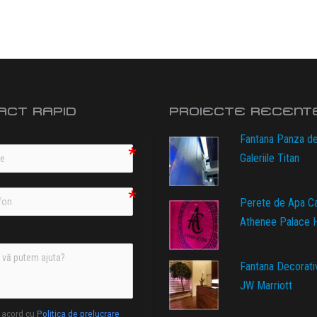
ACT RAPID
PROIECTE RECENT
Fantana Panza d
Galeriile Titan
Perete de Apa C
Athenee Palace H
Fantana Decorati
JW Marriott
 acord cu
Politica de prelucrare