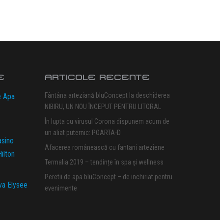
E
ARTICOLE RECENTE
Fântâna arteziană bluConcept la deschiderea
e Apa
NIBIRU, UN NOU ÎNCEPUT PENTRU LITORAL
În lupta cu virusul Corona dispunem acum de
un aliat puternic: POARTA-D
asino
Afacerea românească cu fantani arteziene
ilton
Termalia 2019 – tendințe în spa și wellness
Peretii de apa bluConcept – de inchiriat pentru
va Elysee
evenimente