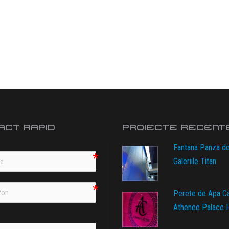
ACT RAPID
PROIECTE RECENT
Fantana Panza d
Galeriile Titan
Perete de Apa C
Athenee Palace H