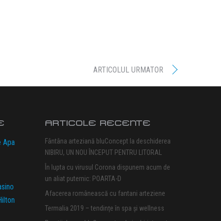
ARTICOLUL URMATOR
E
ARTICOLE RECENTE
Fântâna arteziană bluConcept la deschiderea
e Apa
NIBIRU, UN NOU ÎNCEPUT PENTRU LITORAL
În lupta cu virusul Corona dispunem acum de
un aliat puternic: POARTA-D
asino
Afacerea românească cu fantani arteziene
ilton
Termalia 2019 – tendințe în spa și wellness