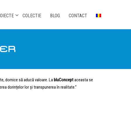
OIECTE
COLECTIE
BLOG
CONTACT
NER
te, dornice să aducă valoare. La
bluConcept
aceasta se
gerea dorințelor lor și transpunerea în realitate.”