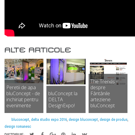
ALTE ARTICOLE
The Trends -
Peretii de apa
despre
bluConcept - de
bluConcept la
Fântânile
inchiriat pentru
DELTA
arteziene
evenimente
DesignExpo!
bluConcept
bluconcept
,
delta studio expo 2016
,
design bluconcept
,
design de produs
,
design romanesc
DISTRIBUIE: