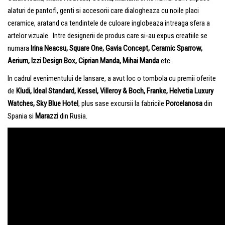
alaturi de pantofi, genti si accesorii care dialogheaza cu noile placi
ceramice, aratand ca tendintele de culoare inglobeaza intreaga sfera a
artelor vizuale. Intre designerii de produs care si-au expus creatiile se
numara
Irina Neacsu, Square One, Gavia Concept, Ceramic Sparrow,
Aerium, Izzi Design Box, Ciprian Manda, Mihai Manda
etc.
In cadrul evenimentului de lansare, a avut loc o tombola cu premii oferite
de
Kludi, Ideal Standard, Kessel, Villeroy & Boch, Franke, Helvetia Luxury
Watches, Sky Blue Hotel
, plus sase excursii la fabricile
Porcelanosa
din
Spania si
Marazzi
din Rusia.