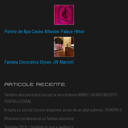
Perete de Apa Casino Athenee Palace Hilton
Fantana Decorativa Elysee JW Marriott
ARTICOLE RECENTE
Fântâna arteziană bluConcept la deschiderea NIBIRU, UN NOU ÎNCEPUT
PENTRU LITORAL
În lupta cu virusul Corona dispunem acum de un aliat puternic: POARTA-D
Afacerea românească cu fantani arteziene
Termalia 2019 – tendințe în spa și wellness